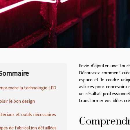
Envie d’ajouter une touch
Sommaire
Découvrez comment créer
espace et le rendre uniq
astuces pour concevoir un
mprendre la technologie LED
un résultat professionnel
transformer vos idées cré
oisir le bon design
tériaux et outils nécessaires
Comprendre
apes de fabrication détaillées