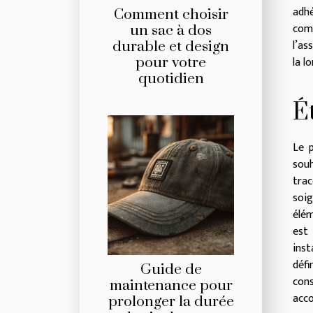
adhé
Comment choisir
comm
un sac à dos
l’as
durable et design
la l
pour votre
quotidien
É
Le 
souh
trac
soig
élém
est 
inst
défi
Guide de
con
maintenance pour
acc
prolonger la durée