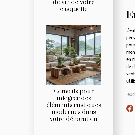
de vie de votre
casquette
E
L’e
pers
pous
mens
en m
de d
vent
util
Conseils pour
Jeud
intégrer des
éléments rustiques
modernes dans
votre décoration