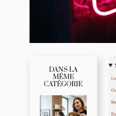
DANS LA
MÊME
Co
CATÉGORIE
Ch
Ma
Ét