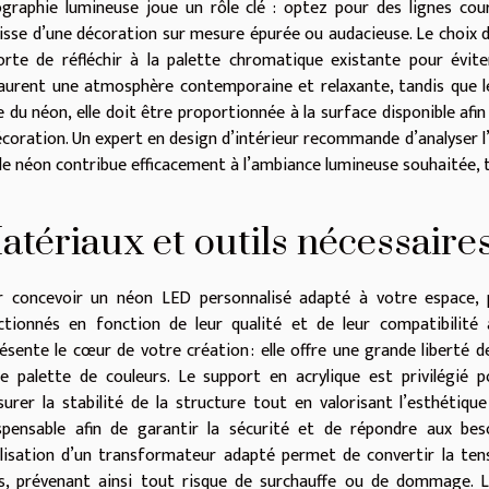
graphie lumineuse joue un rôle clé : optez pour des lignes courb
isse d’une décoration sur mesure épurée ou audacieuse. Le choix de
rte de réfléchir à la palette chromatique existante pour éviter
aurent une atmosphère contemporaine et relaxante, tandis que le
le du néon, elle doit être proportionnée à la surface disponible afin
écoration. Un expert en design d’intérieur recommande d’analyser l’
le néon contribue efficacement à l’ambiance lumineuse souhaitée, 
atériaux et outils nécessaire
r concevoir un néon LED personnalisé adapté à votre espace, 
ctionnés en fonction de leur qualité et de leur compatibilité
ésente le cœur de votre création : elle offre une grande liberté
e palette de couleurs. Le support en acrylique est privilégié 
surer la stabilité de la structure tout en valorisant l’esthétiqu
ispensable afin de garantir la sécurité et de répondre aux bes
ilisation d’un transformateur adapté permet de convertir la te
, prévenant ainsi tout risque de surchauffe ou de dommage. Les