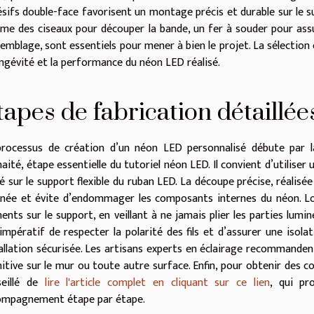
sifs double-face favorisent un montage précis et durable sur le su
e des ciseaux pour découper la bande, un fer à souder pour assu
semblage, sont essentiels pour mener à bien le projet. La sélectio
ongévité et la performance du néon LED réalisé.
tapes de fabrication détaillée
processus de création d’un néon LED personnalisé débute par 
aité, étape essentielle du tutoriel néon LED. Il convient d’utilise
é sur le support flexible du ruban LED. La découpe précise, réalisée
née et évite d’endommager les composants internes du néon. Lors
ents sur le support, en veillant à ne jamais plier les parties lumin
impératif de respecter la polarité des fils et d’assurer une isol
allation sécurisée. Les artisans experts en éclairage recommanden
nitive sur le mur ou toute autre surface. Enfin, pour obtenir des cons
seillé de
lire l'article complet en cliquant sur ce lien
, qui pr
ompagnement étape par étape.