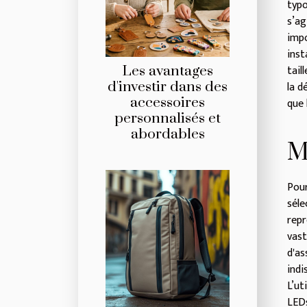
typo
s’ag
impo
inst
tail
Les avantages
d'investir dans des
la d
accessoires
que 
personnalisés et
abordables
M
Pou
séle
repr
vast
d'as
ind
L’ut
LEDs