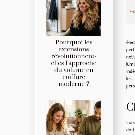
En
Pourquoi les
éle
extensions
perf
révolutionnent-
net
elles l’approche
lumi
du volume en
indé
coiffure
les
moderne ?
pers
C
Lors
doit